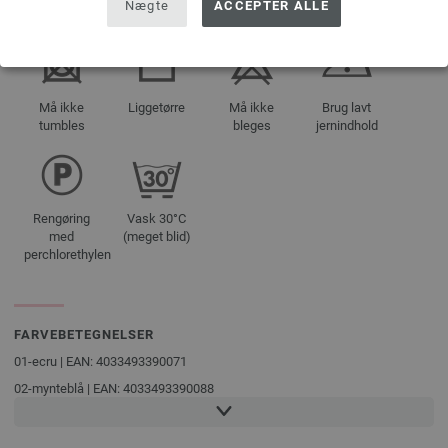
Nægte
ACCEPTER ALLE
PLEJEHENVISNINGER
Må ikke
Liggetørre
Må ikke
Brug lavt
tumbles
bleges
jernindhold
Rengøring
Vask 30°C
med
(meget blid)
perchlorethylen
FARVEBETEGNELSER
01-ecru | EAN: 4033493390071
02-mynteblå | EAN: 4033493390088
03-hvidgrøn | EAN: 4033493390095
04-skog grøn | EAN: 4033493390101