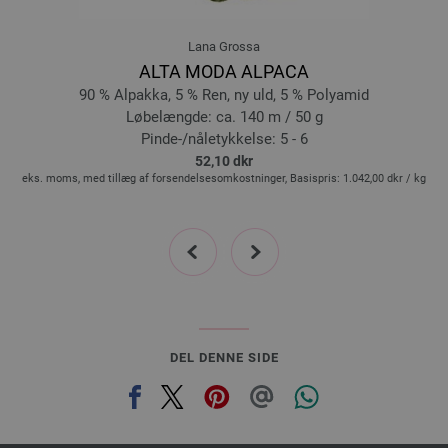
21-syren | EAN: 4033493405966
22-rosa | EAN: 4033493405973
Lana Grossa
23-pink | EAN: 4033493405980
ALTA MODA ALPACA
24-violetblå | EAN: 4033493405997
90 % Alpakka, 5 % Ren, ny uld, 5 % Polyamid
25-marine | EAN: 4033493406000
Løbelængde: ca. 140 m / 50 g
Pinde-/nåletykkelse: 5 - 6
26-natblå | EAN: 4033493406017
52,10 dkr
27-grøn | EAN: 4033493406024
g
eks. moms, med tillæg af forsendelsesomkostninger, Basispris:
1.042,00 dkr
/ kg
e
28-taupe | EAN: 4033493406031
29-sennepgul | EAN: 4033493406154
prev
next
DEL DENNE SIDE