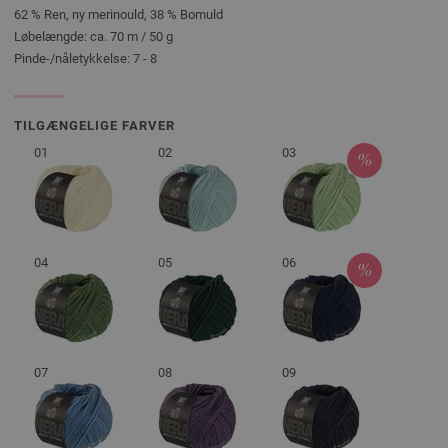
62 % Ren, ny merinould, 38 % Bomuld
Løbelængde: ca. 70 m / 50 g
Pinde-/nåletykkelse: 7 - 8
TILGÆNGELIGE FARVER
01
02
03
04
05
06
07
08
09