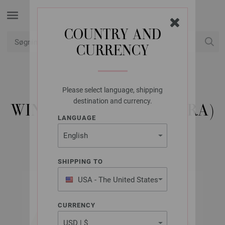
COUNTRY AND
CURRENCY
Min konto
Please select language, shipping
LANA GROSSA
destination and currency.
WINTER SOFTNESS (NERA)
LANGUAGE
SHIPPING TO
USA - The United States
of America
CURRENCY