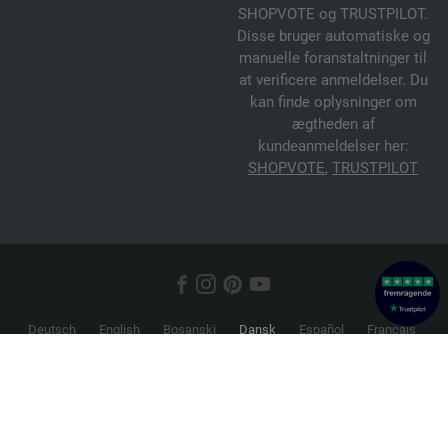
SHOPVOTE og TRUSTPILOT.
Disse bruger automatiske og
manuelle foranstaltninger til
at verificere anmeldelser. Du
kan finde oplysninger om
ægtheden af
kundeanmeldelser her:
SHOPVOTE
,
TRUSTPILOT
Deutsch
English
Bosanski
Dansk
Español
Français
Hrvatski
Italiano
Nederlands
Norsk
Русский
Srpski
Suomi
Svenska
© 2026 FILATI eCommerce GmbH