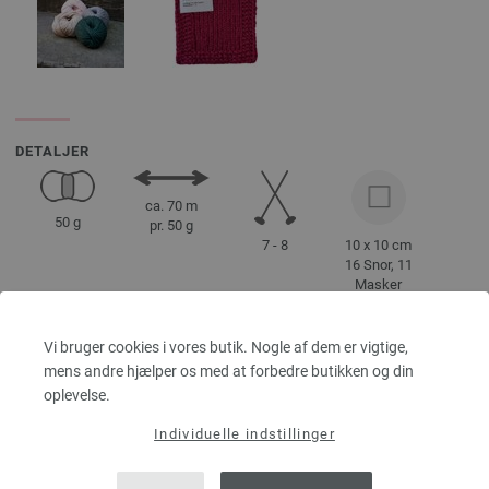
DETALJER
ca. 70 m
50 g
pr. 50 g
7 - 8
10 x 10 cm
16 Snor, 11
Masker
Vi bruger cookies i vores butik. Nogle af dem er vigtige,
mens andre hjælper os med at forbedre butikken og din
Str. 38 - 40
oplevelse.
ca. 500 - 550
g
Individuelle indstillinger