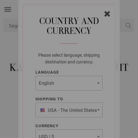
COUNTRY AND
CURRENCY
Min konto
Please select language, shipping
LANA GROSSA
destination and currency.
KABEL VARIO I ROSTFRIT
LANGUAGE
STÅL, CA, 40 CM
SHIPPING TO
USA - The United States
of America
CURRENCY