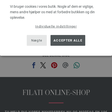
Pinde-/nåletykkelse: 4,5 - 5,5
31,09 dkr
Vi bruger cookies i vores butik. Nogle af dem er vigtige,
RRP:
43,70 dkr
,00
eks. moms, med tillæg af forsendelsesomkostninger, Basispris:
621,80 dkr
/ kg
mens andre hjælper os med at forbedre butikken og din
oplevelse.
prev
next
Individuelle indstillinger
Nægte
ACCEPTER ALLE
DEL DENNE SIDE
FILATI ONLINE-SHOP
TILMELD DIG VORES NYHEDSBREV NU OG MODTAG EN 10€