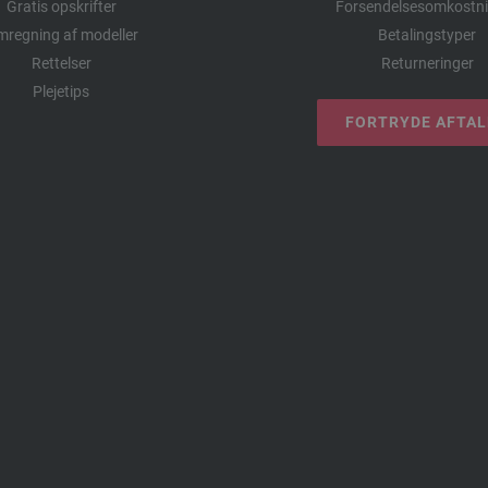
Gratis opskrifter
Forsendelsesomkostni
regning af modeller
Betalingstyper
Rettelser
Returneringer
Plejetips
FORTRYDE AFTA