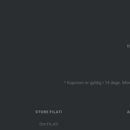
T
* Kuponen er gyldig i 14 dage. Min
STORE FILATI
A
Om FILATI