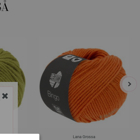
SÅ
next
Y
Lana Grossa