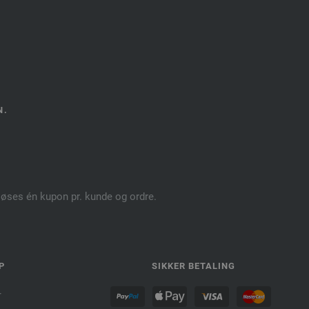
N.
dløses én kupon pr. kunde og ordre.
P
SIKKER BETALING
r