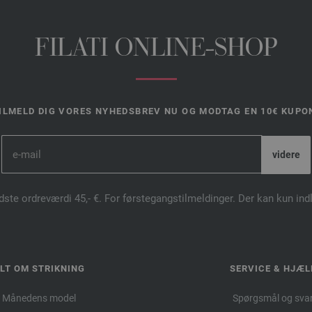
FILATI ONLINE-SHOP
ILMELD DIG VORES NYHEDSBREV NU OG MODTAG EN 10€ KUPO
dste ordreværdi 45,- €. For førstegangstilmeldinger. Der kan kun in
LT OM STRIKNING
SERVICE & HJÆL
Månedens model
Spørgsmål og sva