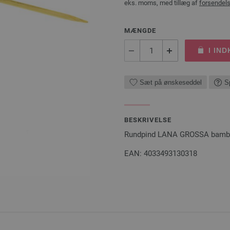
eks. moms, med tillæg af
forsendel
MÆNGDE
I IN
Sæt på ønskeseddel
S
BESKRIVELSE
Rundpind LANA GROSSA bambu
EAN: 4033493130318