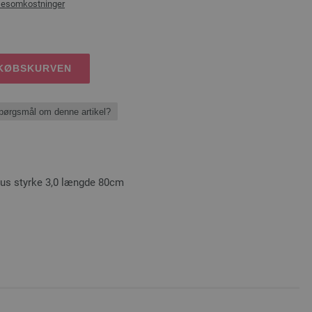
sesomkostninger
DKØBSKURVEN
pørgsmål om denne artikel?
s styrke 3,0 længde 80cm