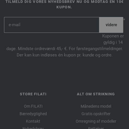
TILMELD DIG VORES NYHEDSBREV NU OG MODTAG EN 10€
KUPON.
*
Kuponen er
gyldig i 14
dage. Mindste ordreværdi 45,- €. For førstegangstilmeldinger.
Der kan kun indløses én kupon pr. kunde og ordre.
STORE FILATI
ALT OM STRIKNING
Om FILATI
Månedens model
Bæredygtighed
Gratis opskrifter
Kontakt
Omregning af modeller
Nyhedsbrev
Rettelser