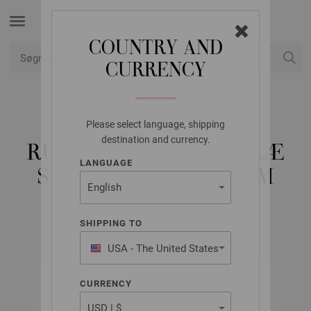
COUNTRY AND
CURRENCY
Min konto
Please select language, shipping
LANA GROSSA
destination and currency.
RUNDPIND DESIGN TRÆ
LANGUAGE
SIGNAL STR. 3,0/60CM
SHIPPING TO
USA - The United States
of America
CURRENCY