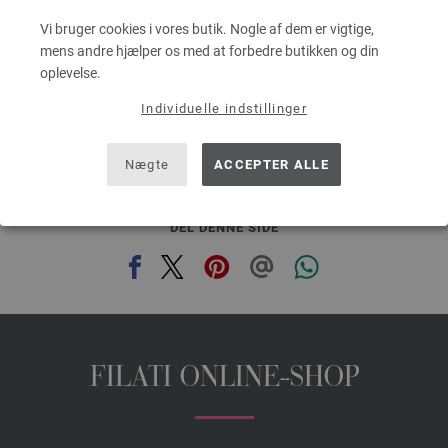
Pinde-/nåletykkelse: 3 - 3,5
Vi bruger cookies i vores butik. Nogle af dem er vigtige,
43,70 dkr
,00
eks. moms, med tillæg af forsendelsesomkostninger, Basispris:
874,00 dkr
/ kg
mens andre hjælper os med at forbedre butikken og din
oplevelse.
prev
next
Individuelle indstillinger
Nægte
ACCEPTER ALLE
DEL DENNE SIDE
FILATI ONLINE-SHOP