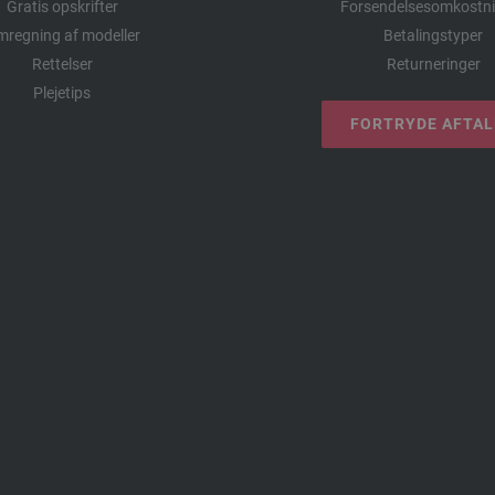
Gratis opskrifter
Forsendelsesomkostni
regning af modeller
Betalingstyper
Rettelser
Returneringer
Plejetips
FORTRYDE AFTA