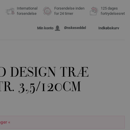
International
Forsendelse inden
125 dages
forsendelse
for 24 timer
fortrydelsesret
Ønskeseddel
Min konto
Indkøbskurv
D DESIGN TRÆ
TR. 3,5/120CM
ager «