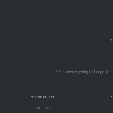
T
* Kuponen er gyldig i 14 dage. Min
STORE FILATI
A
Om FILATI