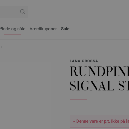
Pinde og nåle
Værdikuponer
Sale
m
LANA GROSSA
RUNDPIN
SIGNAL S
» Denne vare er p.t. ikke på l