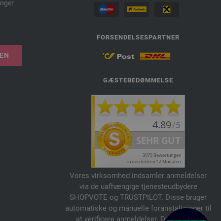
nger
FORSENDELSESPARTNER
LEN
GÆSTEBEDØMMELSE
Vores virksomhed indsamler anmeldelser
via de uafhængige tjenesteudbydere
SHOPVOTE og TRUSTPILOT. Disse bruger
automatiske og manuelle foranstaltninger til
at verificere anmeldelser. Du kan finde