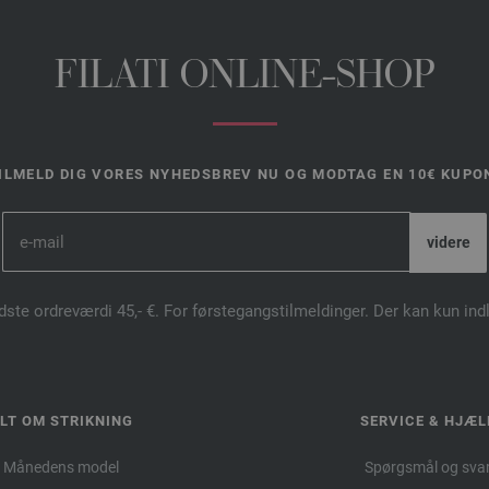
FILATI ONLINE-SHOP
ILMELD DIG VORES NYHEDSBREV NU OG MODTAG EN 10€ KUPO
dste ordreværdi 45,- €. For førstegangstilmeldinger. Der kan kun in
LT OM STRIKNING
SERVICE & HJÆL
Månedens model
Spørgsmål og sva