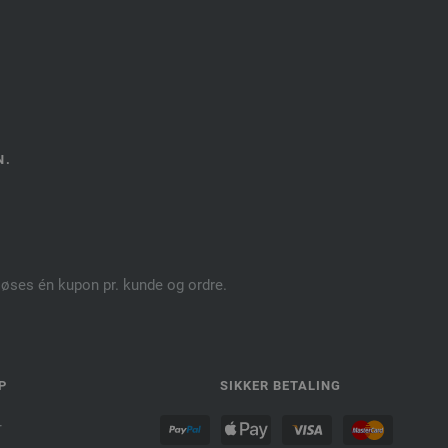
N.
dløses én kupon pr. kunde og ordre.
P
SIKKER BETALING
r