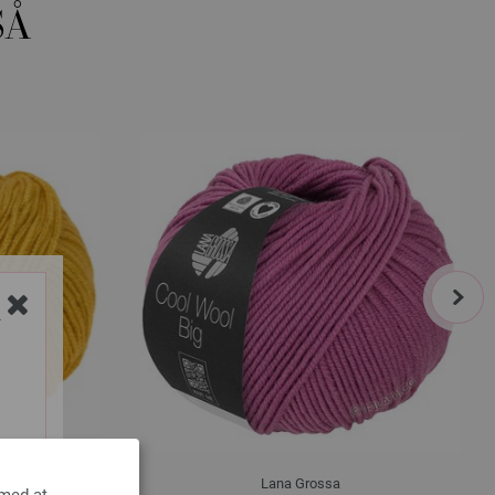
SÅ
next
Y
Lana Grossa