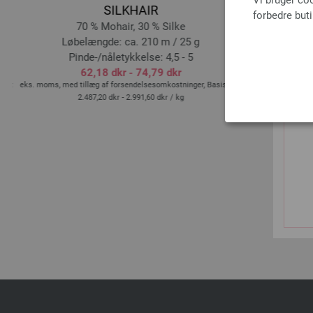
Vi bruger co
SILKHAIR
forbedre but
70 % Mohair, 30 % Silke
Løbelængde: ca. 210 m / 25 g
Løbe
Pinde-/nåletykkelse: 4,5 - 5
P
62,18 dkr - 74,79 dkr
is:
eks. moms, med tillæg af forsendelsesomkostninger, Basispris:
eks. moms, med til
2.487,20 dkr - 2.991,60 dkr
/ kg