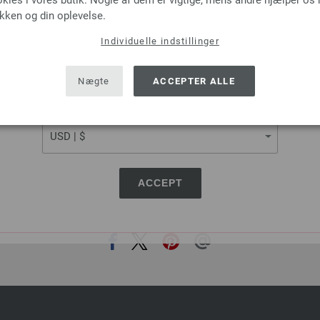
okies i vores butik. Nogle af dem er vigtige, mens andre hjælper os
FELTRO
LINARTE
ikken og din oplevelse.
100 % Ren, ny uld
30 % Bomuld, 20 % Hør, 40 % V
Individuelle indstillinger
længde: ca. 50 m / 50 g
Polyamid
SHIPPING TO
inde-/nåletykkelse: 8
Løbelængde: ca. 125 m 
32,77 dkr
Pinde-/nåletykkelse: 4 
USA - The United States of America
Nægte
ACCEPTER ALLE
læg af forsendelsesomkostninger, Basispris:
26,89 dkr
RRP:
33,61 dk
655,40 dkr
/ kg
eks. moms, med tillæg af forsendelsesomkos
CURRENCY
537,80 dkr
/ kg
ACCEPT
DEL DENNE SIDE