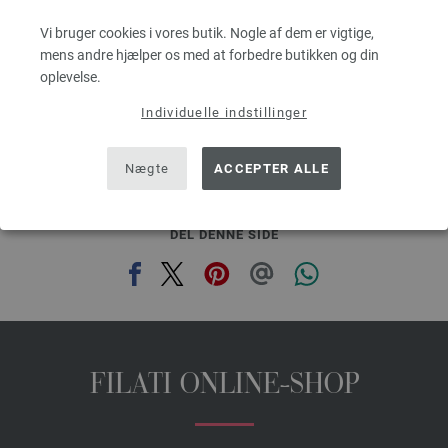
Pinde-/nåletykkelse: 4,5 - 5
Vi bruger cookies i vores butik. Nogle af dem er vigtige,
62,18 dkr - 74,79 dkr
mens andre hjælper os med at forbedre butikken og din
g
eks. moms, med tillæg af forsendelsesomkostninger, Basispris:
2.487,20 dkr -
2.991,60 dkr
/ kg
oplevelse.
prev
next
Individuelle indstillinger
Nægte
ACCEPTER ALLE
DEL DENNE SIDE
FILATI ONLINE-SHOP