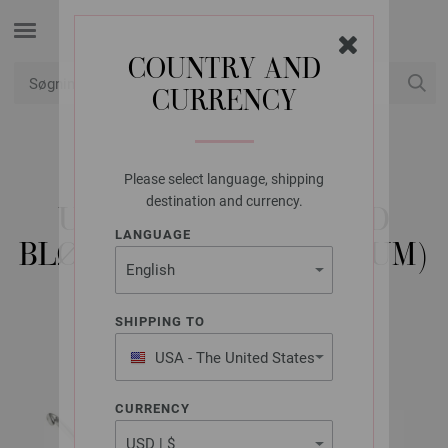
COUNTRY AND
CURRENCY
Min konto
Please select language, shipping
LANA GROSSA
destination and currency.
ULD HÆKLENÅL MED
LANGUAGE
BLØDT GREB (ALUMINIUM)
STR. 3,0
SHIPPING TO
USA - The United States
of America
CURRENCY