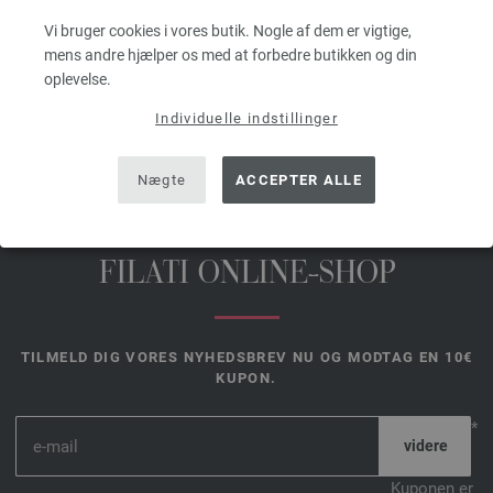
Vi bruger cookies i vores butik. Nogle af dem er vigtige,
mens andre hjælper os med at forbedre butikken og din
oplevelse.
DEL DENNE SIDE
Individuelle indstillinger
Nægte
ACCEPTER ALLE
FILATI ONLINE-SHOP
TILMELD DIG VORES NYHEDSBREV NU OG MODTAG EN 10€
KUPON.
*
Kuponen er