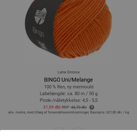
Lana Grossa
BINGO Uni/Melange
100 % Ren, ny merinould
1
Løbelængde: ca. 80 m / 50 g
Løb
Pinde-/nåletykkelse: 4,5 - 5,5
Pi
31,09 dkr
RRP:
43,70 dkr
læg af forsendelsesomkostninger, Basispris:
621,80 dkr
/ kg
eks. moms, med tillæg a
prev
next