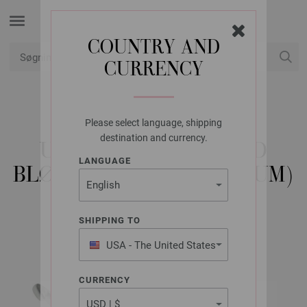
COUNTRY AND
CURRENCY
Min konto
Please select language, shipping
LANA GROSSA
destination and currency.
ULD HÆKLENÅL MED
LANGUAGE
BLØDT GREB (ALUMINIUM)
STR. 5,5
SHIPPING TO
USA - The United States
of America
CURRENCY