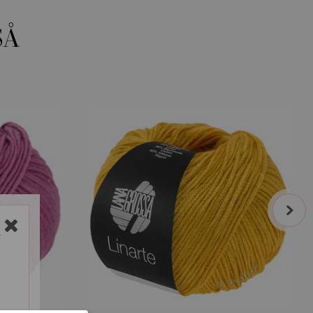
SÅ
next
Y