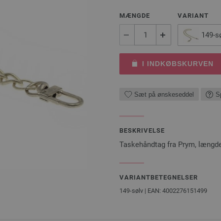
MÆNGDE
VARIANT
149-s
I INDKØBSKURVEN
Sæt på ønskeseddel
S
BESKRIVELSE
Taskehåndtag fra Prym, længd
VARIANTBETEGNELSER
149-sølv | EAN: 4002276151499