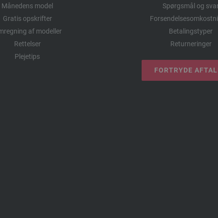
Månedens model
Spørgsmål og sva
Gratis opskrifter
Forsendelsesomkostni
regning af modeller
Betalingstyper
Rettelser
Returneringer
Plejetips
FORTRYDE AFTA