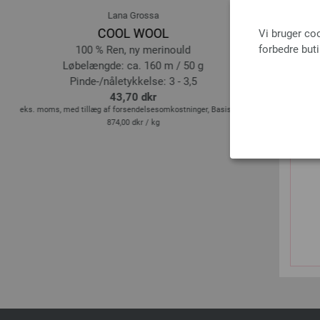
Lana Grossa
COOL WOOL
BI
Vi bruger co
forbedre but
100 % Ren, ny merinould
10
Løbelængde: ca. 160 m / 50 g
Løbe
Pinde-/nåletykkelse: 3 - 3,5
Pinde
43,70 dkr
31,
is:
eks. moms, med tillæg af forsendelsesomkostninger, Basispris:
eks. moms, med til
874,00 dkr
/ kg