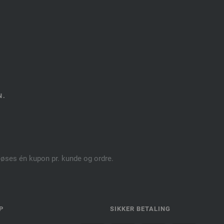
N.
dløses én kupon pr. kunde og ordre.
P
SIKKER BETALING