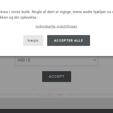
Lana Grossa
Lana Grossa
LANGUAGE
NGO Uni/Melange
COOL WOOL Big Uni/
okies i vores butik. Nogle af dem er vigtige, mens andre hjælper os
ikken og din oplevelse.
0 % Ren, ny merinould
100 % Ren, ny merino
længde: ca. 80 m / 50 g
Løbelængde: ca. 120 m 
Individuelle indstillinger
-/nåletykkelse: 4,5 - 5,5
Pinde-/nåletykkelse: 3,
SHIPPING TO
09 dkr
30,25 dkr - 43,70 d
RRP:
43,70 dkr
USA - The United States of America
læg af forsendelsesomkostninger, Basispris:
eks. moms, med tillæg af forsendelsesomkos
Nægte
ACCEPTER ALLE
621,80 dkr
/ kg
605,00 dkr - 874,00 dkr
/ 
CURRENCY
ACCEPT
DEL DENNE SIDE