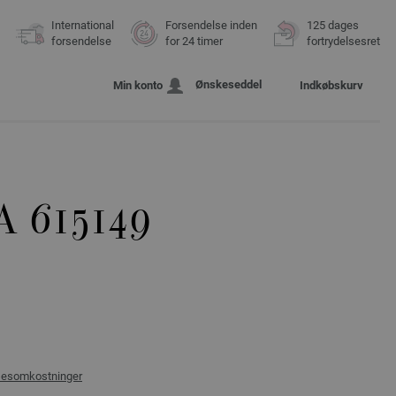
International
Forsendelse inden
125 dages
forsendelse
for 24 timer
fortrydelsesret
Ønskeseddel
Min konto
Indkøbskurv
 615149
sesomkostninger