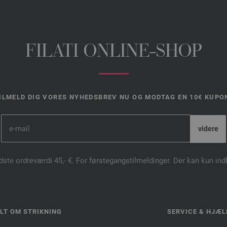
FILATI ONLINE-SHOP
ILMELD DIG VORES NYHEDSBREV NU OG MODTAG EN 10€ KUPO
dste ordreværdi 45,- €. For førstegangstilmeldinger. Der kan kun in
LT OM STRIKNING
SERVICE & HJÆL