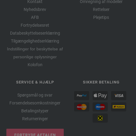
Kontakt
Omregning af modeller
Nyhedsbrev
Rettelser
AFB
Plejetips
Fortrydelsesret
Databeskyttelseserklæring
Tilgængelighedserklæring
Indstillinger for beskyttelse af
personlige oplysninger
Kolofon
SERVICE & HJÆLP
SIKKER BETALING
Spørgsmål og svar
Forsendelsesomkostninger
Betalingstyper
Returneringer
FORTRYDE AFTALEN