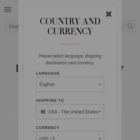
COUNTRY AND
CURRENCY
Min konto
Please select language, shipping
PRYM
destination and currency.
LOMMEBÅNDET 965187
LANGUAGE
Varenr.: 965187
SHIPPING TO
USA - The United States
of America
CURRENCY