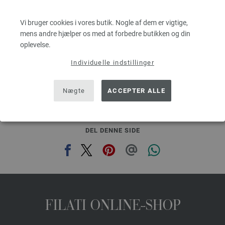
Løbelængde: ca. 160 m / 50 g
Pinde-/nåletykkelse: 3,5 - 4,5
Vi bruger cookies i vores butik. Nogle af dem er vigtige,
29,41 dkr - 35,29 dkr
mens andre hjælper os med at forbedre butikken og din
,00
eks. moms, med tillæg af forsendelsesomkostninger, Basispris:
588,20 dkr - 705,80
oplevelse.
dkr
/ kg
Individuelle indstillinger
prev
next
Nægte
ACCEPTER ALLE
DEL DENNE SIDE
FILATI ONLINE-SHOP