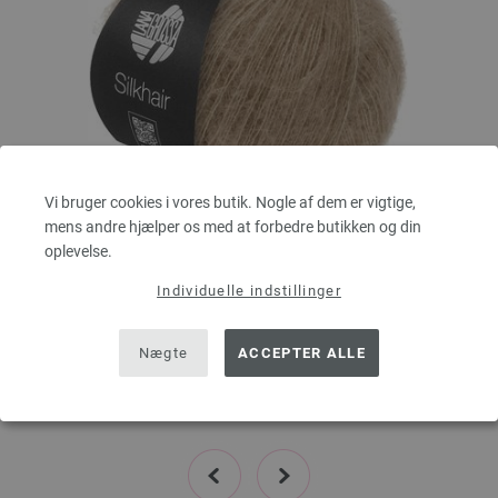
Vi bruger cookies i vores butik. Nogle af dem er vigtige,
mens andre hjælper os med at forbedre butikken og din
Lana Grossa
oplevelse.
SILKHAIR
Individuelle indstillinger
70 % Mohair, 30 % Silke
Løbelængde: ca. 210 m / 25 g
Pinde-/nåletykkelse: 4,5 - 5
Nægte
ACCEPTER ALLE
74,79 dkr
g
eks. moms, med tillæg af forsendelsesomkostninger, Basispris:
2.991,60 dkr
/ kg
prev
next