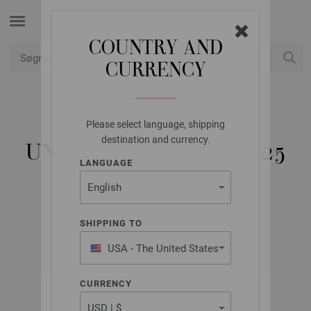
COUNTRY AND
CURRENCY
Min konto
Please select language, shipping
UNION KNOPF
destination and currency.
UNION KNOPF 454151/25
LANGUAGE
MM
Varenr.: 454151
SHIPPING TO
USA - The United States
of America
CURRENCY