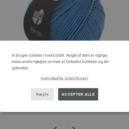
Vi bruger cookies i vores butik. Nogle af dem er vigtige,
mens andre hjælper os med at forbedre butikken og din
oplevelse.
Lana Grossa
BINGO Uni/Melange
Individuelle indstillinger
100 % Ren, ny merinould
Løbelængde: ca. 80 m / 50 g
Nægte
ACCEPTER ALLE
Pinde-/nåletykkelse: 4,5 - 5,5
31,09 dkr
RRP:
43,70 dkr
,00
eks. moms, med tillæg af forsendelsesomkostninger, Basispris:
621,80 dkr
/ kg
prev
next