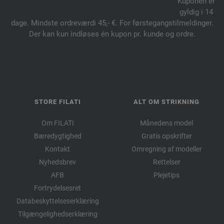
Kuponen er
gyldig i 14
dage. Mindste ordreværdi 45,- €. For førstegangstilmeldinger.
Der kan kun indløses én kupon pr. kunde og ordre.
STORE FILATI
ALT OM STRIKNING
Om FILATI
Månedens model
Bæredygtighed
Gratis opskrifter
Kontakt
Omregning af modeller
Nyhedsbrev
Rettelser
AFB
Plejetips
Fortrydelsesret
Databeskyttelseserklæring
Tilgængelighedserklæring