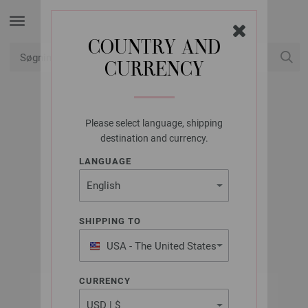
COUNTRY AND
CURRENCY
Min konto
Please select language, shipping
UNION KNOPF
destination and currency.
UNION KNOPF
LANGUAGE
45750/22MM
Varenr.: 45750
SHIPPING TO
USA - The United States
of America
CURRENCY