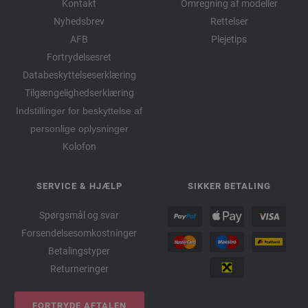
Kontakt
Omregning af modeller
Nyhedsbrev
Rettelser
AFB
Plejetips
Fortrydelsesret
Databeskyttelseserklæring
Tilgængelighedserklæring
Indstillinger for beskyttelse af
personlige oplysninger
Kolofon
SERVICE & HJÆLP
SIKKER BETALING
Spørgsmål og svar
Forsendelsesomkostninger
Betalingstyper
Returneringer
FORTRYDE AFTALEN