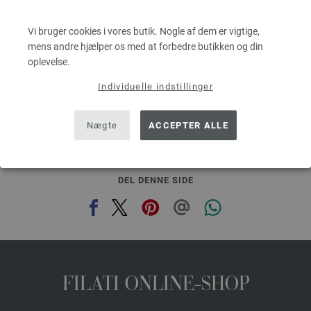
Løbelængde: ca. 160 m / 50 g
Pinde-/nåletykkelse: 3 - 3,5
Vi bruger cookies i vores butik. Nogle af dem er vigtige,
43,70 dkr
mens andre hjælper os med at forbedre butikken og din
g
eks. moms, med tillæg af forsendelsesomkostninger, Basispris:
874,00 dkr
/ kg
oplevelse.
Individuelle indstillinger
prev
next
Nægte
ACCEPTER ALLE
DEL DENNE SIDE
FILATI ONLINE-SHOP