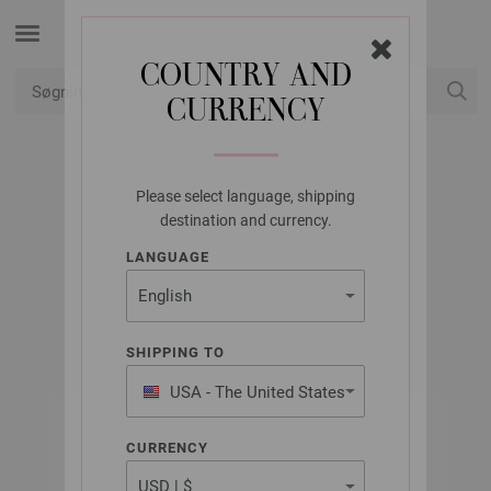
COUNTRY AND
CURRENCY
Min konto
Please select language, shipping
PRYM
destination and currency.
SNAPLÅS 615244
LANGUAGE
Varenr.: 615244
SHIPPING TO
USA - The United States
of America
CURRENCY